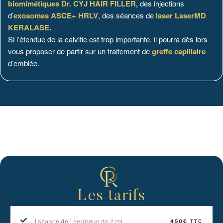
biomimétiques Dr. CYJ HAIR FILLER
,
des injections
d’
exosomes ASCE+ HRLV
, des séances de
laser
LaserMD
KERALASE
.
Si l’étendue de la calvitie est trop importante, il pourra dès lors
vous proposer de partir sur un traitement de
greffe capillaire
d’emblée.
Les tarifs
1 séance de 1 seringue de 2 ml
450€ TTC