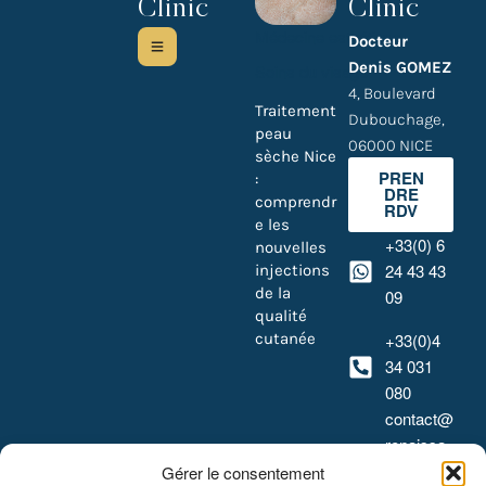
Clinic
Clinic
Médecine esthétique
Docteur
Denis GOMEZ
Soins du visage
4, Boulevard
Traitement
Dubouchage,
peau
06000 NICE
sèche Nice
PREN
:
DRE
comprendr
RDV
e les
+33(0) 6
nouvelles
24 43 43
injections
de la
09
qualité
cutanée
+33(0)4
34 031
080
contact@
renaissa
nceclinic.
Gérer le consentement