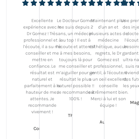
Excellente
Le Docteur Gomez
Maintenant plus
Une pre
expérience avec le
me suis depuis 2
d'un an et
des inje
Dr Gomez ! Très
ans, un médecin
plusieurs actes de
docte
professionnel et à
au top ! Il est à
médecine
l’écou
l’écoute, il a su me
l’écoute et attentif
esthétique, aucun
besoin
conseiller et me
à mes besoins,
regrets, le Dr
gardant
mettre en
toujours là pour
Gomez est
ultra na
confiance. Le
me conseiller et
professionnel,
suis ra
résultat est
m’aiguiller pour un
gentil, à l'écoute. Il
reviend
naturel et
résultat le plus
a un oeil excellent,
des fut
parfaitement à la
naturel possible !!
conseille
les yeu
hauteur de mes
Je recommande à
extrêmement bien.
attentes. Je
100% !
Merci à lui et son
Maga
recommande
équipe !
vivement !
Theo A.
Auror M.
Coraly T.