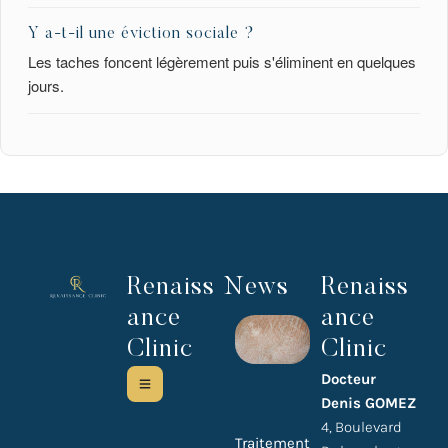
Y a-t-il une éviction sociale ?
Les taches foncent légèrement puis s'éliminent en quelques
jours.
Renaiss
News
Renaiss
ance
ance
Clinic
Clinic
Médecine esthétique
Docteur
Denis GOMEZ
Soins du visage
4, Boulevard
Traitement