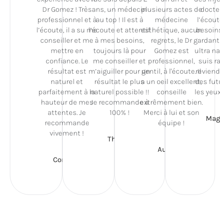
Dr Gomez ! Très
ans, un médecin
plusieurs actes de
docte
professionnel et à
au top ! Il est à
médecine
l’écou
l’écoute, il a su me
l’écoute et attentif
esthétique, aucun
besoin
conseiller et me
à mes besoins,
regrets, le Dr
gardant
mettre en
toujours là pour
Gomez est
ultra na
confiance. Le
me conseiller et
professionnel,
suis ra
résultat est
m’aiguiller pour un
gentil, à l'écoute. Il
reviend
naturel et
résultat le plus
a un oeil excellent,
des fut
parfaitement à la
naturel possible !!
conseille
les yeu
hauteur de mes
Je recommande à
extrêmement bien.
attentes. Je
100% !
Merci à lui et son
Maga
recommande
équipe !
vivement !
Theo A.
Auror M.
Coraly T.