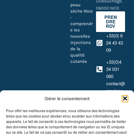
Dubouchage,
peau
06000 NICE
sèche Nice
PREN
:
DRE
comprendr
RDV
e les
+33(0) 6
nouvelles
24 43 43
injections
de la
09
qualité
cutanée
+33(0)4
34 031
080
contact@
renaissa
nceclinic.
Gérer le consentement
eu
Lundi –
Pour offrir les meilleures expériences, nous utilisons des technologies
Samedi :
telles que les cookies pour stocker et/ou accéder aux informations des
9h00 –
appareils. Le fait de consentir à ces technologies nous permettra de traiter
19h00
Sur
des données telles que le comportement de navigation ou les ID uniques
rendez-vous
sur ce site. Le fait de ne pas consentir ou de retirer son consentement peut
uniquement