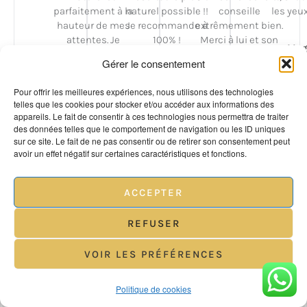
parfaitement à la
naturel possible !!
conseille
les yeu
hauteur de mes
Je recommande à
extrêmement bien.
attentes. Je
100% !
Merci à lui et son
Maga
recommande
équipe !
Gérer le consentement
vivement !
Theo A.
Auror M.
Pour offrir les meilleures expériences, nous utilisons des technologies
telles que les cookies pour stocker et/ou accéder aux informations des
Coraly T.
appareils. Le fait de consentir à ces technologies nous permettra de traiter
des données telles que le comportement de navigation ou les ID uniques
sur ce site. Le fait de ne pas consentir ou de retirer son consentement peut
avoir un effet négatif sur certaines caractéristiques et fonctions.
ACCEPTER
REFUSER
VOIR LES PRÉFÉRENCES
Politique de cookies
Questions fréquentes