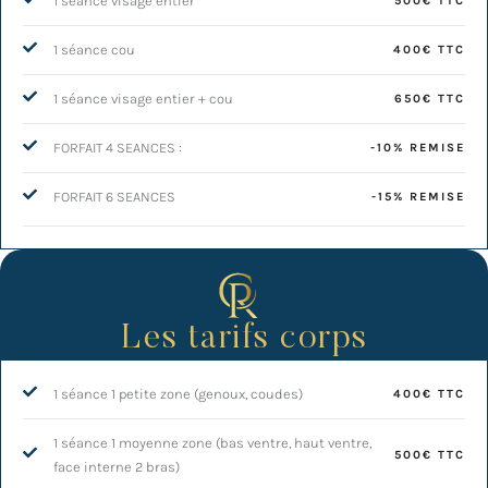
1 séance visage entier
500€ TTC
1 séance cou
400€ TTC
1 séance visage entier + cou
650€ TTC
FORFAIT 4 SEANCES :
-10% REMISE
FORFAIT 6 SEANCES
-15% REMISE
Les tarifs corps
1 séance 1 petite zone (genoux, coudes)
400€ TTC
1 séance 1 moyenne zone (bas ventre, haut ventre,
500€ TTC
face interne 2 bras)