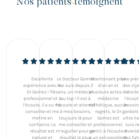
Nos patients témoignent
Excellente
Le Docteur Gomez
Maintenant plus
Une pre
expérience avec le
me suis depuis 2
d'un an et
des inje
Dr Gomez ! Très
ans, un médecin
plusieurs actes de
docte
professionnel et à
au top ! Il est à
médecine
l’écou
l’écoute, il a su me
l’écoute et attentif
esthétique, aucun
besoin
conseiller et me
à mes besoins,
regrets, le Dr
gardant
mettre en
toujours là pour
Gomez est
ultra na
confiance. Le
me conseiller et
professionnel,
suis ra
résultat est
m’aiguiller pour un
gentil, à l'écoute. Il
reviend
naturel et
résultat le plus
a un oeil excellent,
des fut