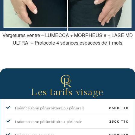
Vergetures ventre – LUMECCA + MORPHEUS 8 + LASE MD
ULTRA – Protocole 4 séances espacées de 1 mois
Les tarifs visage
1 séance zone périorbitaire ou périorale
250€ TTC
1 séance zone périorbitaire + périorale
350€ TTC