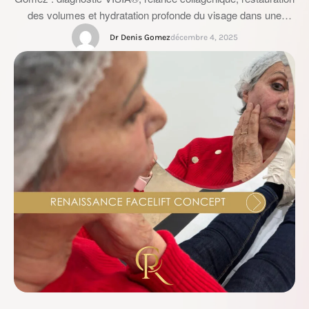
des volumes et hydratation profonde du visage dans une
approche médicale raisonnée et personnalisée.
Dr Denis Gomez
décembre 4, 2025