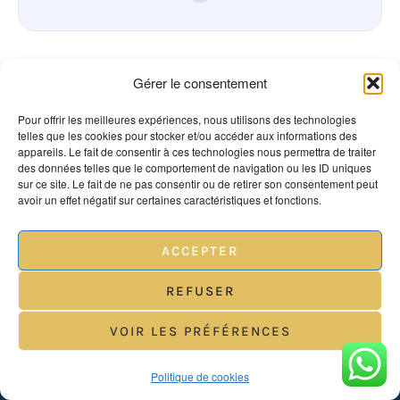
Gérer le consentement
Pour offrir les meilleures expériences, nous utilisons des technologies
telles que les cookies pour stocker et/ou accéder aux informations des
appareils. Le fait de consentir à ces technologies nous permettra de traiter
Renaiss
News
Renaiss
des données telles que le comportement de navigation ou les ID uniques
sur ce site. Le fait de ne pas consentir ou de retirer son consentement peut
ance
ance
avoir un effet négatif sur certaines caractéristiques et fonctions.
Clinic
Clinic
Médecine esthétique
ACCEPTER
Docteur
Denis GOMEZ
Soins du visage
REFUSER
4, Boulevard
Traitement
Dubouchage,
peau
VOIR LES PRÉFÉRENCES
06000 NICE
sèche Nice
PREN
:
DRE
Politique de cookies
comprendr
RDV