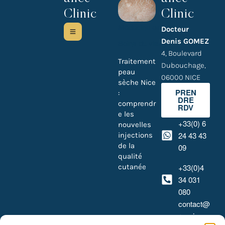
Clinic
Clinic
Médecine esthétique
Docteur
Denis GOMEZ
Soins du visage
4, Boulevard
Traitement
Dubouchage,
peau
06000 NICE
sèche Nice
PREN
:
DRE
comprendr
RDV
e les
+33(0) 6
nouvelles
24 43 43
injections
de la
09
qualité
cutanée
+33(0)4
34 031
080
contact@
renaissa