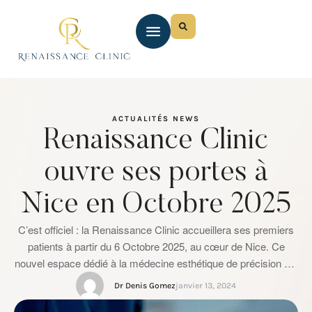
ACTUALITÉS
NEWS
Renaissance Clinic
ouvre ses portes à
Nice en Octobre 2025
C’est officiel : la Renaissance Clinic accueillera ses premiers
patients à partir du 6 Octobre 2025, au cœur de Nice. Ce
nouvel espace dédié à la médecine esthétique de précision est
né d’une ambition simple : proposer une prise en charge
Dr Denis Gomez
janvier 13, 2024
personnalisée, experte et innovante, dans un lieu à l’image des