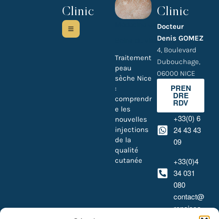
Clinic
Clinic
Médecine esthétique
Docteur
Denis GOMEZ
Soins du visage
4, Boulevard
Traitement
Dubouchage,
peau
06000 NICE
sèche Nice
PREN
:
DRE
comprendr
RDV
e les
+33(0) 6
nouvelles
24 43 43
injections
de la
09
qualité
cutanée
+33(0)4
34 031
080
contact@
renaissa